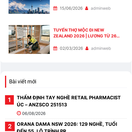
CÁCH TÍNH ĐIỂM VÀ LỘ TRÌNH
CHUẨN BỊ
15/06/2026
adminweb
TUYỂN THỢ MỘC ĐI NEW
ZEALAND 2026 | LƯƠNG TỪ 26
NZD/GIỜ
02/03/2026
adminweb
Bài viết mới
THẨM ĐỊNH TAY NGHỀ RETAIL PHARMACIST
ÚC – ANZSCO 251513
06/08/2026
ORANA DAMA NSW 2026: 129 NGHỀ, TUỔI
ĐẾN 55, LỘ TRÌNH PR