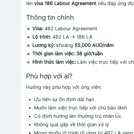
lên
visa 186 Labour Agreement
nếu đáp ứng đủ 
Thông tin chính
🔹
Visa:
482 Labour Agreement
🔹
Lộ trình:
482 LA → 186 LA
🔹
Lương ký:
khoảng
55,000 AUD/năm
🔹
Thời gian làm việc:
38 giờ/tuần
🔹
Hình thức làm việc:
Làm việc trực tiếp với c
Phù hợp với ai?
Hướng này phù hợp với ứng viên:
Ưu tiên sự ổn định dài hạn
Muốn làm việc trực tiếp với chủ bảo lãnh
Có định hướng lên thường trú nhân Úc
Không quá gấp về thời gian xử lý
Mong muốn lộ trình rõ ràng từ 482 LA sang