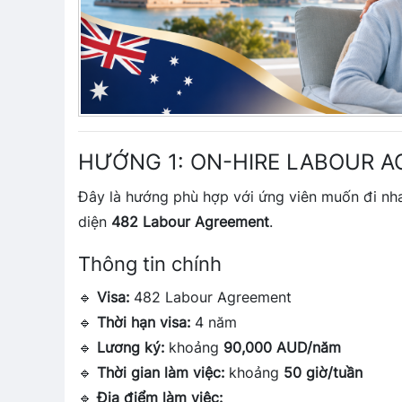
HƯỚNG 1: ON-HIRE LABOUR A
Đây là hướng phù hợp với ứng viên muốn đi nha
diện
482 Labour Agreement
.
Thông tin chính
🔹
Visa:
482 Labour Agreement
🔹
Thời hạn visa:
4 năm
🔹
Lương ký:
khoảng
90,000 AUD/năm
🔹
Thời gian làm việc:
khoảng
50 giờ/tuần
🔹
Địa điểm làm việc: