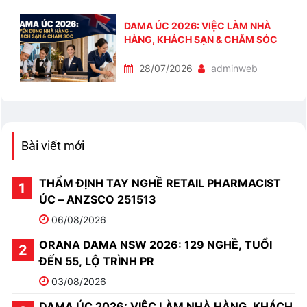
DAMA ÚC 2026: VIỆC LÀM NHÀ
HÀNG, KHÁCH SẠN & CHĂM SÓC
28/07/2026
adminweb
Bài viết mới
THẨM ĐỊNH TAY NGHỀ RETAIL PHARMACIST
ÚC – ANZSCO 251513
06/08/2026
ORANA DAMA NSW 2026: 129 NGHỀ, TUỔI
ĐẾN 55, LỘ TRÌNH PR
03/08/2026
DAMA ÚC 2026: VIỆC LÀM NHÀ HÀNG, KHÁCH