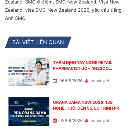
Zealand
,
SMC 6 điểm
,
SMC New Zealand
,
Visa New
Zealand
,
visa SMC New Zealand 2026
,
yêu cầu tiếng
Anh SMC
BÀI VIẾT LIÊN QUAN
THẨM ĐỊNH TAY NGHỀ RETAIL
PHARMACIST ÚC – ANZSCO
251513
06/08/2026
adminweb
ORANA DAMA NSW 2026: 129
NGHỀ, TUỔI ĐẾN 55, LỘ TRÌNH PR
03/08/2026
adminweb