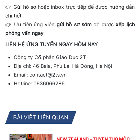
👉 Gửi hồ sơ hoặc inbox trực tiếp để được hướng dẫn
chi tiết
👉 Ưu tiên ứng viên
gửi hồ sơ sớm
để được
xếp lịch
phỏng vấn ngay
LIÊN HỆ ỨNG TUYỂN NGAY HÔM NAY
Công ty Cổ phần Giáo Dục 2T
Địa chỉ: 46 Bala, Phú La, Hà Đông, Hà Nội
Email: contact@2ts.vn
Hotline: 0936066286
BÀI VIẾT LIÊN QUAN
NEW ZEALAND – TUYỂN THỢ MỘC