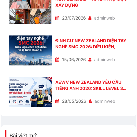
XÂY DỰNG
23/07/2026
adminweb
ĐỊNH CƯ NEW ZEALAND DIỆN TAY
NGHỀ SMC 2026: ĐIỀU KIỆN,
CÁCH TÍNH ĐIỂM VÀ LỘ TRÌNH
CHUẨN BỊ
15/06/2026
adminweb
AEWV NEW ZEALAND YÊU CẦU
TIẾNG ANH 2026: SKILL LEVEL 3
CẦN IELTS 4.0 TỪ THÁNG 6/2026
28/05/2026
adminweb
Bài viết mới