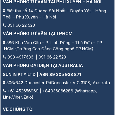
VĂN PHÒNG TƯ VẤN TẠI PHÚ XUYÊN – HÀ NỘI
Biệt thự số 14 Đường Sài Nhất – Duyên Yết – Hồng
Thái – Phú Xuyên – Hà Nội
091 66 22 523
VĂN PHÒNG TƯ VẤN TẠI TPHCM
586 Kha Vạn Cân – P. Linh Đông – Thủ Đức – TP
.HCM (Trường Cao Đẳng Công nghệ TP.HCM)
093 4917636 | 091 66 22 523
VĂN PHÒNG ĐẠI DIỆN TẠI AUSTRALIA
SUN IN PTY LTD | ABN 89 305 933 871
506/642 Doncaster RdDoncaster VIC 3108, Australia
+61 452656969 | +84936066286 (Whatsapp,
Line,Viber,Zalo)
VỀ CHÚNG TÔI