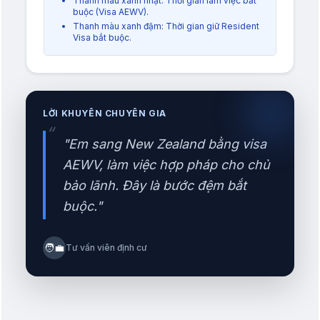
Thanh màu xanh nhạt: Thời gian làm việc bắt
buộc (Visa AEWV).
Thanh màu xanh đậm: Thời gian giữ Resident
Visa bắt buộc.
LỜI KHUYÊN CHUYÊN GIA
“
"Em sang New Zealand bằng visa
AEWV, làm việc hợp pháp cho chủ
bảo lãnh. Đây là bước đệm bắt
buộc."
🧑‍💼
Tư vấn viên định cư