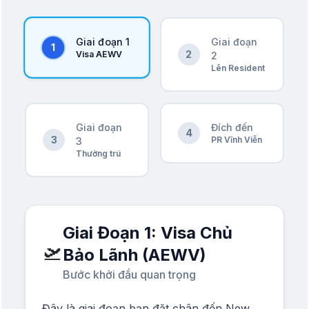
Giai đoạn 1
Giai đoạn
1
2
Visa AEWV
2
Lên Resident
Giai đoạn
Đích đến
4
3
PR Vĩnh Viễn
3
Thường trú
Giai Đoạn 1: Visa Chủ
🛫
Bảo Lãnh (AEWV)
Bước khởi đầu quan trọng
Đây là giai đoạn bạn đặt chân đến New