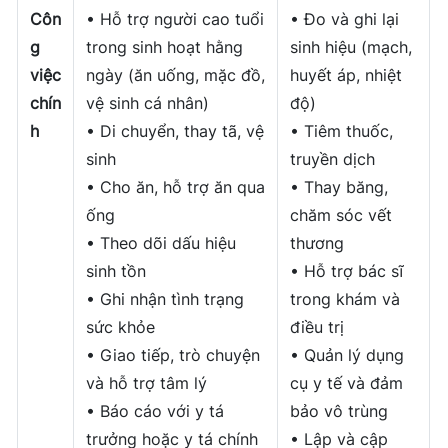
Côn
• Hỗ trợ người cao tuổi
• Đo và ghi lại
g
trong sinh hoạt hằng
sinh hiệu (mạch,
việc
ngày (ăn uống, mặc đồ,
huyết áp, nhiệt
chín
vệ sinh cá nhân)
độ)
h
• Di chuyển, thay tã, vệ
• Tiêm thuốc,
sinh
truyền dịch
• Cho ăn, hỗ trợ ăn qua
• Thay băng,
ống
chăm sóc vết
• Theo dõi dấu hiệu
thương
sinh tồn
• Hỗ trợ bác sĩ
• Ghi nhận tình trạng
trong khám và
sức khỏe
điều trị
• Giao tiếp, trò chuyện
• Quản lý dụng
và hỗ trợ tâm lý
cụ y tế và đảm
• Báo cáo với y tá
bảo vô trùng
trưởng hoặc y tá chính
• Lập và cập