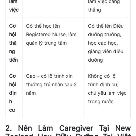
làm
làm việc căng
việc
thẳng
Cơ
Có thể học lên
Có thể lên Điều
hội
Registered Nurse, làm
dưỡng trưởng,
thă
quản lý trung tâm
học cao học,
ng
giảng viên điều
tiến
dưỡng
Cơ
Cao – có lộ trình xin
Không có lộ
hội
thường trú nhân sau 2
trình định cư,
địn
năm
chủ yếu làm việc
h
trong nước
cư
2. Nên Làm Caregiver Tại New