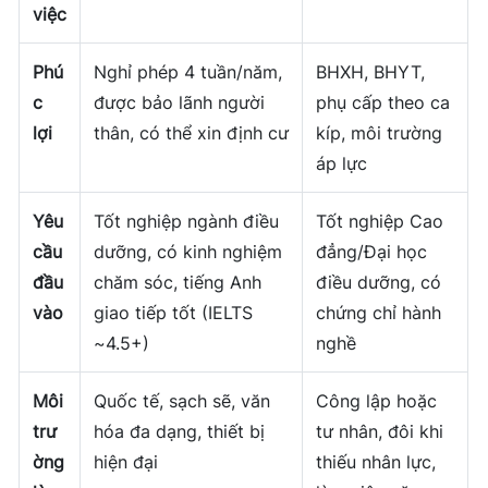
việc
Phú
Nghỉ phép 4 tuần/năm,
BHXH, BHYT,
c
được bảo lãnh người
phụ cấp theo ca
lợi
thân, có thể xin định cư
kíp, môi trường
áp lực
Yêu
Tốt nghiệp ngành điều
Tốt nghiệp Cao
cầu
dưỡng, có kinh nghiệm
đẳng/Đại học
đầu
chăm sóc, tiếng Anh
điều dưỡng, có
vào
giao tiếp tốt (IELTS
chứng chỉ hành
~4.5+)
nghề
Môi
Quốc tế, sạch sẽ, văn
Công lập hoặc
trư
hóa đa dạng, thiết bị
tư nhân, đôi khi
ờng
hiện đại
thiếu nhân lực,