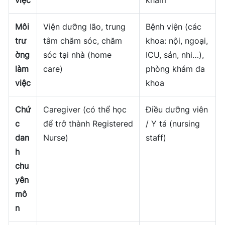
việc
khám
Môi
Viện dưỡng lão, trung
Bệnh viện (các
trư
tâm chăm sóc, chăm
khoa: nội, ngoại,
ờng
sóc tại nhà (home
ICU, sản, nhi…),
làm
care)
phòng khám đa
việc
khoa
Chứ
Caregiver (có thể học
Điều dưỡng viên
c
để trở thành Registered
/ Y tá (nursing
dan
Nurse)
staff)
h
chu
yên
mô
n