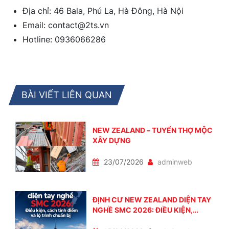
Địa chỉ: 46 Bala, Phú La, Hà Đông, Hà Nội
Email: contact@2ts.vn
Hotline: 0936066286
BÀI VIẾT LIÊN QUAN
NEW ZEALAND – TUYỂN THỢ MỘC
XÂY DỰNG
23/07/2026
adminweb
ĐỊNH CƯ NEW ZEALAND DIỆN TAY
NGHỀ SMC 2026: ĐIỀU KIỆN,
CÁCH TÍNH ĐIỂM VÀ LỘ TRÌNH