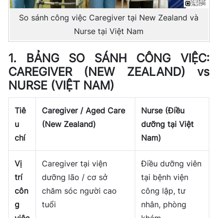
So sánh công việc Caregiver tại New Zealand và
Nurse tại Việt Nam
1. BẢNG SO SÁNH CÔNG VIỆC:
CAREGIVER (NEW ZEALAND) vs
NURSE (VIỆT NAM)
Tiê
Caregiver / Aged Care
Nurse (Điều
u
(New Zealand)
dưỡng tại Việt
chí
Nam)
Vị
Caregiver tại viện
Điều dưỡng viên
trí
dưỡng lão / cơ sở
tại bệnh viện
côn
chăm sóc người cao
công lập, tư
g
tuổi
nhân, phòng