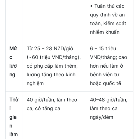
• Tuân thủ các
quy định về an
toàn, kiểm soát
nhiễm khuẩn
Mứ
Từ 25 – 28 NZD/giờ
6 – 15 triệu
c
(~60 triệu VND/tháng),
VND/tháng; cao
lươ
có phụ cấp làm thêm,
hơn nếu làm ở
ng
lương tăng theo kinh
bệnh viện tư
nghiệm
hoặc quốc tế
Thờ
40 giờ/tuần, làm theo
40–48 giờ/tuần,
i
ca, có tăng ca
làm theo ca
gia
ngày/đêm
n
làm