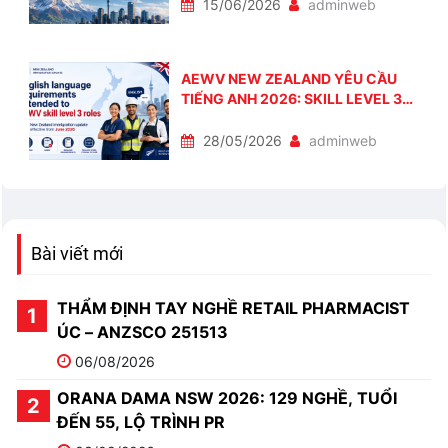
CHUẨN BỊ
15/06/2026
adminweb
AEWV NEW ZEALAND YÊU CẦU
TIẾNG ANH 2026: SKILL LEVEL 3
CẦN IELTS 4.0 TỪ THÁNG 6/2026
28/05/2026
adminweb
Bài viết mới
THẨM ĐỊNH TAY NGHỀ RETAIL PHARMACIST
ÚC – ANZSCO 251513
06/08/2026
ORANA DAMA NSW 2026: 129 NGHỀ, TUỔI
ĐẾN 55, LỘ TRÌNH PR