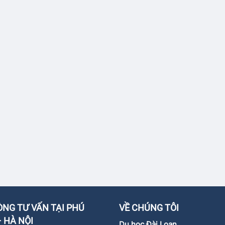
NG TƯ VẤN TẠI PHÚ
VỀ CHÚNG TÔI
 HÀ NỘI
Du học Đài Loan