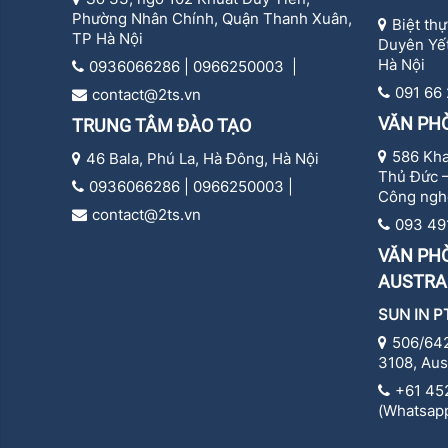
Phường Nhân Chính, Quận Thanh Xuân,
Biệt th
TP Hà Nội
Duyên Yết
Hà Nội
0936066286 | 0966250003 |
091 66
contact@2ts.vn
VĂN PH
TRUNG TÂM ĐÀO TẠO
586 Kha
46 Bala, Phú La, Hà Đông, Hà Nội
Thủ Đức 
0936066286 | 0966250003 |
Công ngh
contact@2ts.vn
093 49
VĂN PHÒ
AUSTRA
SUN IN P
506/642
3108, Aus
+61 45
(Whatsapp