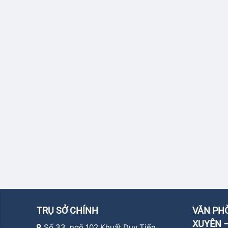
TRỤ SỞ CHÍNH
VĂN PHÒ
XUYÊN –
Số 33, ngõ 102 Khuất Duy Tiến,