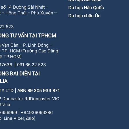
ự số 14 Đường Sài Nhất –
Du học Hàn Quốc
 – Hồng Thái – Phú Xuyên –
Du học châu Úc
 22 523
ÒNG TƯ VẤN TẠI TPHCM
 Vạn Cân – P. Linh Đông –
– TP .HCM (Trường Cao Đẳng
ệ TP.HCM)
17636 | 091 66 22 523
NG ĐẠI DIỆN TẠI
LIA
TY LTD | ABN 89 305 933 871
 Doncaster RdDoncaster VIC
tralia
2656969 | +84936066286
, Line,Viber,Zalo)