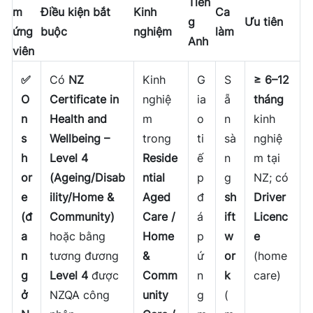
Tiến
m
Điều kiện bắt
Kinh
Ca
g
Ưu tiên
ứng
buộc
nghiệm
làm
Anh
viên
✅
Có
NZ
Kinh
G
S
≥ 6–12
O
Certificate in
nghiệ
ia
ẵ
tháng
n
Health and
m
o
n
kinh
s
Wellbeing –
trong
ti
sà
nghiệ
h
Level 4
Reside
ế
n
m tại
or
(Ageing/Disab
ntial
p
g
NZ; có
e
ility/Home &
Aged
đ
sh
Driver
(đ
Community)
Care /
á
ift
Licenc
a
hoặc bằng
Home
p
w
e
n
tương đương
&
ứ
or
(home
g
Level 4
được
Comm
n
k
care)
ở
NZQA công
unity
g
(