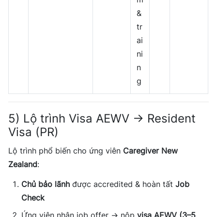
&
tr
ai
ni
n
g
5) Lộ trình Visa AEWV → Resident
Visa (PR)
Lộ trình phổ biến cho ứng viên
Caregiver New
Zealand
:
Chủ bảo lãnh
được accredited & hoàn tất
Job
Check
Ứng viên nhận job offer → nộp
visa AEWV (3–5