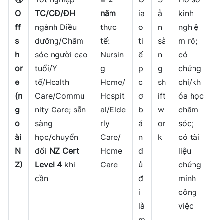
O
TC/CĐ/ĐH
năm
ia
ẵ
kinh
ff
ngành Điều
thực
o
n
nghiệ
s
dưỡng/Chăm
tế:
ti
sà
m rõ;
h
sóc người cao
Nursin
ế
n
có
or
tuổi/Y
g
p
g
chứng
e
tế/Health
Home/
c
sh
chỉ/kh
(n
Care/Commu
Hospit
ơ
ift
óa học
g
nity Care; sẵn
al/Elde
b
w
chăm
o
sàng
rly
ả
or
sóc;
ài
học/chuyển
Care/
n
k
có tài
N
đổi
NZ Cert
Home
đ
liệu
Z)
Level 4
khi
Care
ủ
chứng
cần
đ
minh
i
công
là
việc
m