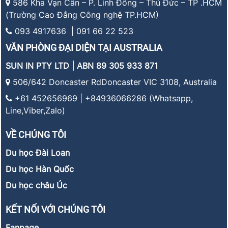
586 Kha Vạn Cân – P. Linh Đông – Thủ Đức – TP .HCM
(Trường Cao Đẳng Công nghệ TP.HCM)
093 4917636 | 091 66 22 523
VĂN PHÒNG ĐẠI DIỆN TẠI AUSTRALIA
SUN IN PTY LTD | ABN 89 305 933 871
506/642 Doncaster RdDoncaster VIC 3108, Australia
+61 452656969 | +84936066286 (Whatsapp,
Line,Viber,Zalo)
VỀ CHÚNG TÔI
Du học Đài Loan
Du học Hàn Quốc
Du học châu Úc
KẾT NỐI VỚI CHÚNG TÔI
Fanpage