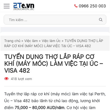
0966 250 003
Trang chủ
»
Việc làm
»
Việc làm Úc
»
TUYỂN DỤNG THỢ LẮP
RÁP CƠ KHÍ (MÁY MÓC) LÀM VIỆC TẠI ÚC – VISA 482
TUYỂN DỤNG THỢ LẮP RÁP CƠ
KHÍ (MÁY MÓC) LÀM VIỆC TẠI ÚC –
VISA 482
418 lượt xem
Tuyển thợ lắp ráp cơ khí (máy móc) làm việc tại Perth,
Úc – Visa 482 bảo lãnh từ chủ lao động, lương khởi
điểm
75,000 – 80,000 AUD/năm
. Cơ hội việc làm