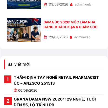
03/08/2026
adminweb
DAMA ÚC 2026: VIỆC LÀM NHÀ
HÀNG, KHÁCH SẠN & CHĂM SÓC
28/07/2026
adminweb
Bài viết mới
THẨM ĐỊNH TAY NGHỀ RETAIL PHARMACIST
ÚC – ANZSCO 251513
06/08/2026
ORANA DAMA NSW 2026: 129 NGHỀ, TUỔI
ĐẾN 55, LỘ TRÌNH PR