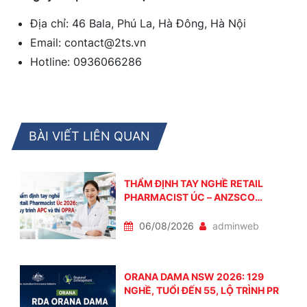
Địa chỉ: 46 Bala, Phú La, Hà Đông, Hà Nội
Email: contact@2ts.vn
Hotline: 0936066286
BÀI VIẾT LIÊN QUAN
THẨM ĐỊNH TAY NGHỀ RETAIL
PHARMACIST ÚC – ANZSCO
251513
06/08/2026
adminweb
ORANA DAMA NSW 2026: 129
NGHỀ, TUỔI ĐẾN 55, LỘ TRÌNH PR