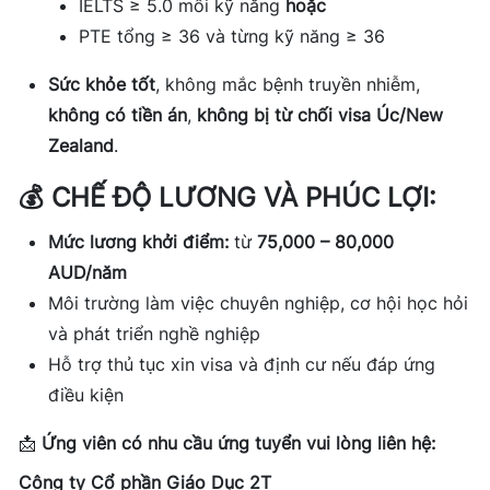
IELTS ≥ 5.0 mỗi kỹ năng
hoặc
PTE tổng ≥ 36 và từng kỹ năng ≥ 36
Sức khỏe tốt
, không mắc bệnh truyền nhiễm,
không có tiền án
,
không bị từ chối visa Úc/New
Zealand
.
💰
CHẾ ĐỘ LƯƠNG VÀ PHÚC LỢI:
Mức lương khởi điểm:
từ
75,000 – 80,000
AUD/năm
Môi trường làm việc chuyên nghiệp, cơ hội học hỏi
và phát triển nghề nghiệp
Hỗ trợ thủ tục xin visa và định cư nếu đáp ứng
điều kiện
📩
Ứng viên có nhu cầu ứng tuyển vui lòng liên hệ:
Công ty Cổ phần Giáo Dục 2T