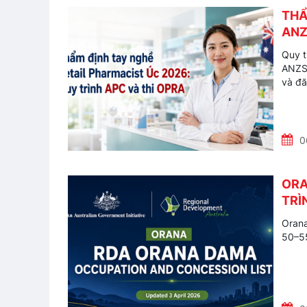
THẨ
ANZ
Quy t
ANZSC
và đă
0
ORA
TRÌ
Orana
50–55