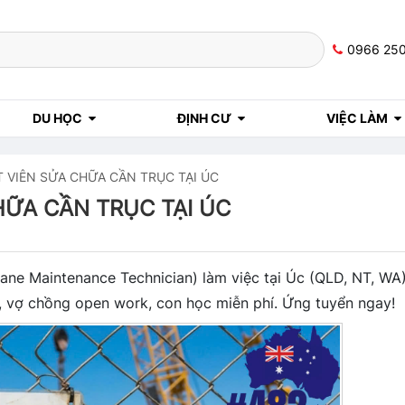
0966 25
DU HỌC
ĐỊNH CƯ
VIỆC LÀM
 VIÊN SỬA CHỮA CẦN TRỤC TẠI ÚC
HỮA CẦN TRỤC TẠI ÚC
ane Maintenance Technician) làm việc tại Úc (QLD, NT, WA)
 vợ chồng open work, con học miễn phí. Ứng tuyển ngay!