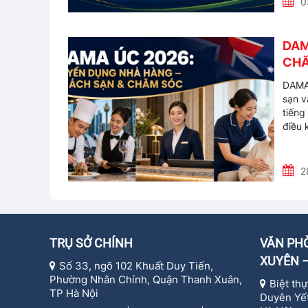
0
DAM
CH
DAMA 
sạn v
tiếng
điều 
2
TRỤ SỞ CHÍNH
VĂN PHÒ
XUYÊN –
Số 33, ngõ 102 Khuất Duy Tiến,
Phường Nhân Chính, Quận Thanh Xuân,
Biệt th
TP Hà Nội
Duyên Yết