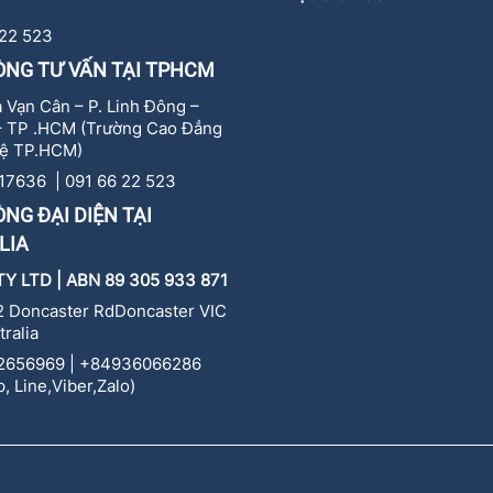
 22 523
ÒNG TƯ VẤN TẠI TPHCM
 Vạn Cân – P. Linh Đông –
– TP .HCM (Trường Cao Đẳng
ệ TP.HCM)
17636 | 091 66 22 523
NG ĐẠI DIỆN TẠI
LIA
TY LTD | ABN 89 305 933 871
 Doncaster RdDoncaster VIC
tralia
2656969 | +84936066286
, Line,Viber,Zalo)