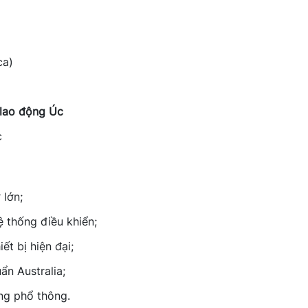
ca)
 lao động Úc
c
 lớn;
hệ thống điều khiển;
ết bị hiện đại;
ẩn Australia;
ng phổ thông.