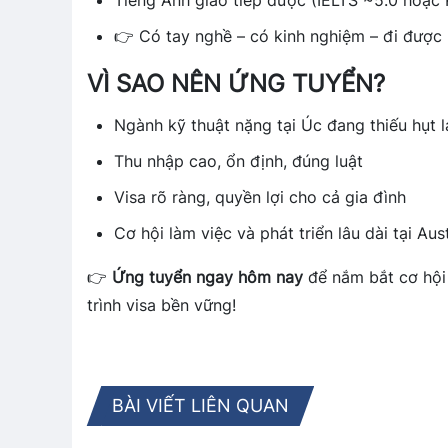
Tiếng Anh giao tiếp được (IELTS ~5.0 hoặc
👉 Có tay nghề – có kinh nghiệm – đi được
VÌ SAO NÊN ỨNG TUYỂN?
Ngành kỹ thuật nặng tại Úc đang thiếu hụt 
Thu nhập cao, ổn định, đúng luật
Visa rõ ràng, quyền lợi cho cả gia đình
Cơ hội làm việc và phát triển lâu dài tại Aust
👉
Ứng tuyển ngay hôm nay
để nắm bắt cơ hội 
trình visa bền vững!
BÀI VIẾT LIÊN QUAN