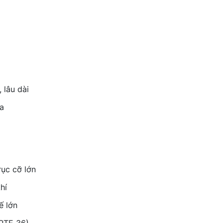
 lâu dài
ia
rục cỡ lớn
hí
ế lớn