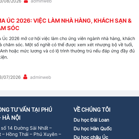
3/08/2026
adminweb
A ÚC 2026: VIỆC LÀM NHÀ HÀNG, KHÁCH SẠN &
ĂM SÓC
Úc 2026 mở cơ hội việc làm cho ứng viên ngành nhà hàng, khách
à chăm sóc. Một số nghề có thể được xem xét nhượng bộ về tuổi,
 Anh hoặc mức lương và có lộ trình thường trú nếu đáp ứng đầy đủ
kiện.
8/07/2026
adminweb
NG TƯ VẤN TẠI PHÚ
VỀ CHÚNG TÔI
 HÀ NỘI
Du học Đài Loan
ự số 14 Đường Sài Nhất –
Du học Hàn Quốc
 – Hồng Thái – Phú Xuyên –
Du học châu Úc