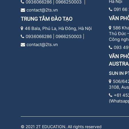
Hà Nội
0936066286 | 0966250003 |
091 66
contact@2ts.vn
VĂN PH
TRUNG TÂM ĐÀO TẠO
586 Kha
46 Bala, Phú La, Hà Đông, Hà Nội
Thủ Đức 
0936066286 | 0966250003 |
Công ngh
contact@2ts.vn
093 49
VĂN PHÒ
AUSTRA
SUN IN P
506/642
3108, Aus
+61 45
(Whatsapp
© 2021 2T EDUCATION. All rights reserved