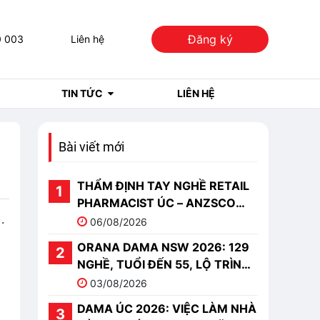
Đăng ký
0 003
Liên hệ
TIN TỨC
LIÊN HỆ
Bài viết mới
THẨM ĐỊNH TAY NGHỀ RETAIL
PHARMACIST ÚC – ANZSCO
.
251513
06/08/2026
ORANA DAMA NSW 2026: 129
NGHỀ, TUỔI ĐẾN 55, LỘ TRÌNH
PR
03/08/2026
DAMA ÚC 2026: VIỆC LÀM NHÀ