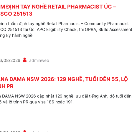
M ĐỊNH TAY NGHỀ RETAIL PHARMACIST ÚC –
SCO 251513
rình thẩm định tay nghề Retail Pharmacist – Community Pharmacist
O 251513 tại Úc: APC Eligibility Check, thi OPRA, Skills Assessmen
ng ký hành nghề.
6/08/2026
adminweb
NA DAMA NSW 2026: 129 NGHỀ, TUỔI ĐẾN 55, LỘ
NH PR
 DAMA NSW 2026 cập nhật 129 nghề, ưu đãi tiếng Anh, độ tuổi đến
 và lộ trình PR qua visa 186 hoặc 191.