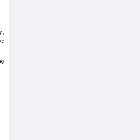
p,
ọc
ng