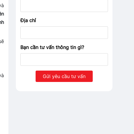
và
ên
Địa chỉ
nh
sẽ
Bạn cần tư vấn thông tin gì?
và