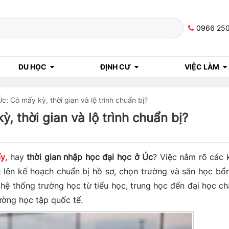
0966 25
DU HỌC
ĐỊNH CƯ
VIỆC LÀM
: Có mấy kỳ, thời gian và lộ trình chuẩn bị?
, thời gian và lộ trình chuẩn bị?
ấy
, hay
thời gian nhập học đại học ở Úc
? Việc nắm rõ các 
h lên kế hoạch chuẩn bị hồ sơ, chọn trường và săn học bổ
 hệ thống trường học từ tiểu học, trung học đến đại học ch
ường học tập quốc tế.