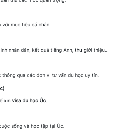
uân thủ các mốc quan trọng:
 với mục tiêu cá nhân.
h nhân dân, kết quả tiếng Anh, thư giới thiệu…
 thông qua các đơn vị tư vấn du học uy tín.
c)
ể xin
visa du học Úc
.
cuộc sống và học tập tại Úc.