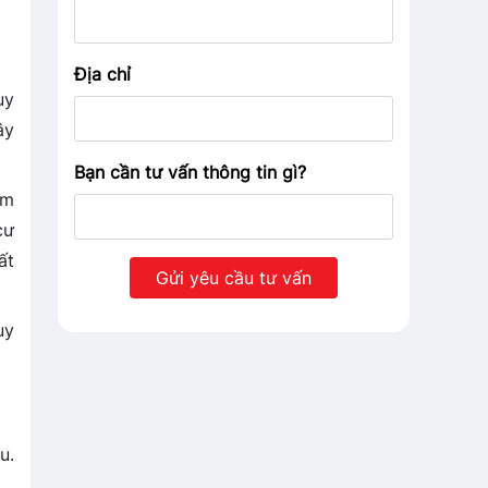
Địa chỉ
uy
ây
Bạn cần tư vấn thông tin gì?
ằm
cư
ất
uy
u.