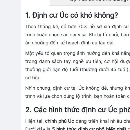
1. Định cư Úc có khó không?
Theo thống kê, có hơn 70% hồ sơ xin định cư Ú
trình hoặc chọn sai loại visa. Khi bị từ chối, bạ
ảnh hưởng đến kế hoạch định cư lâu dài.
Một yếu tố quan trọng ảnh hưởng đến khả năn
trong danh sách tay nghề ưu tiên, cơ hội đượ
thường giới hạn độ tuổi (thường dưới 45 tuổi)
cơ hội.
Nhìn chung, định cư tại Úc không dễ, nhưng khô
trình và lựa chọn đúng lộ trình, bạn hoàn toàn 
2. Các hình thức định cư Úc ph
Hiện tại,
chính phủ Úc
đang triển khai nhiều c
Dưới đây là
5 hình thức định cư phổ biến nhất
đ