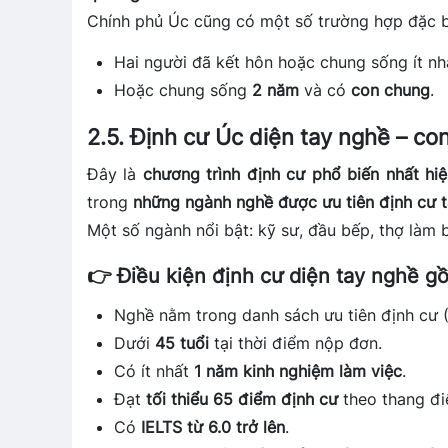
Chính phủ Úc cũng có một số trường hợp đặc 
Hai người đã kết hôn hoặc chung sống ít n
Hoặc chung sống
2 năm
và có
con chung
.
2.5. Định cư Úc diện tay nghề – co
Đây là
chương trình định cư phổ biến nhất hi
trong
những ngành nghề được ưu tiên định cư t
Một số ngành nổi bật: kỹ sư, đầu bếp, thợ làm b
👉 Điều kiện định cư diện tay nghề g
Nghề nằm trong danh sách ưu tiên định cư
Dưới
45 tuổi
tại thời điểm nộp đơn.
Có ít nhất
1 năm kinh nghiệm làm việc
.
Đạt
tối thiểu 65 điểm định cư
theo thang đi
Có
IELTS từ 6.0 trở lên
.