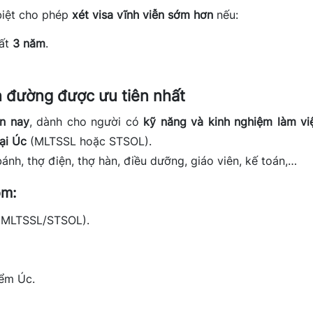
biệt cho phép
xét visa vĩnh viễn sớm hơn
nếu:
hất
3 năm
.
n đường được ưu tiên nhất
ện nay
, dành cho người có
kỹ năng và kinh nghiệm làm vi
ại Úc
(MLTSSL hoặc STSOL).
ánh, thợ điện, thợ hàn, điều dưỡng, giáo viên, kế toán,…
ồm:
 (MLTSSL/STSOL).
ểm Úc.