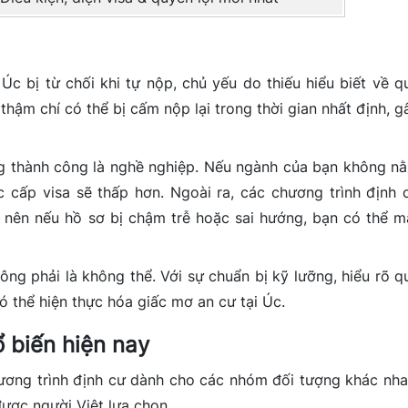
c bị từ chối khi tự nộp, chủ yếu do thiếu hiểu biết về q
n thậm chí có thể bị cấm nộp lại trong thời gian nhất định, g
g thành công là nghề nghiệp. Nếu ngành của bạn không n
c cấp visa sẽ thấp hơn. Ngoài ra, các chương trình định 
, nên nếu hồ sơ bị chậm trễ hoặc sai hướng, bạn có thể m
ng phải là không thể. Với sự chuẩn bị kỹ lưỡng, hiểu rõ q
có thể hiện thực hóa giấc mơ an cư tại Úc.
ổ biến hiện nay
hương trình định cư dành cho các nhóm đối tượng khác nha
ược người Việt lựa chọn.