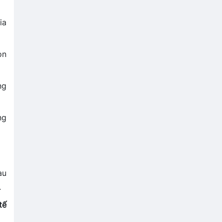
ia
on
ng
ng
au
.
tế