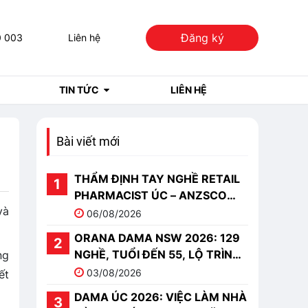
Đăng ký
0 003
Liên hệ
TIN TỨC
LIÊN HỆ
Bài viết mới
THẨM ĐỊNH TAY NGHỀ RETAIL
PHARMACIST ÚC – ANZSCO
và
251513
06/08/2026
ORANA DAMA NSW 2026: 129
NGHỀ, TUỔI ĐẾN 55, LỘ TRÌNH
ng
PR
03/08/2026
ết
DAMA ÚC 2026: VIỆC LÀM NHÀ