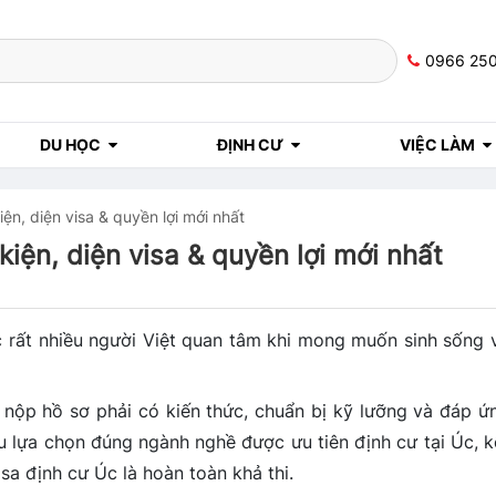
0966 25
DU HỌC
ĐỊNH CƯ
VIỆC LÀM
ện, diện visa & quyền lợi mới nhất
iện, diện visa & quyền lợi mới nhất
 rất nhiều người Việt quan tâm khi mong muốn sinh sống 
i nộp hồ sơ phải có kiến thức, chuẩn bị kỹ lưỡng và đáp ứ
nếu lựa chọn đúng ngành nghề được ưu tiên định cư tại Úc, k
sa định cư Úc là hoàn toàn khả thi.