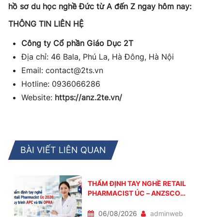
hồ sơ du học nghề Đức từ A đến Z ngay hôm nay:
THÔNG TIN LIÊN HỆ
Công ty Cổ phần Giáo Dục 2T
Địa chỉ: 46 Bala, Phú La, Hà Đông, Hà Nội
Email: contact@2ts.vn
Hotline: 0936066286
Website:
https://anz.2te.vn/
BÀI VIẾT LIÊN QUAN
THẨM ĐỊNH TAY NGHỀ RETAIL
PHARMACIST ÚC – ANZSCO
251513
06/08/2026
adminweb