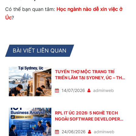
Có thể bạn quan tâm:
Học ngành nào dễ xin việc ở
Úc
?
BÀI VIẾT LIÊN QUAN
TUYỂN THỢ MỘC TRANG TRÍ
TRIỂN LÃM TẠI SYDNEY, ÚC – THU
NHẬP TỪ 80.000–100.000
AUD/NĂM
14/07/2026
adminweb
RPL IT ÚC 2026: 5 NGHỀ TECH
NGOÀI SOFTWARE DEVELOPER
CÓ CƠ HỘI ĐỊNH CƯ RỘNG MỞ
24/06/2026
adminweb