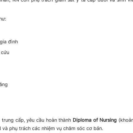
hư:
gia đình
 cứu
năng
ộ trung cấp, yêu cầu hoàn thành
Diploma of Nursing
(khoả
N và phụ trách các nhiệm vụ chăm sóc cơ bản.