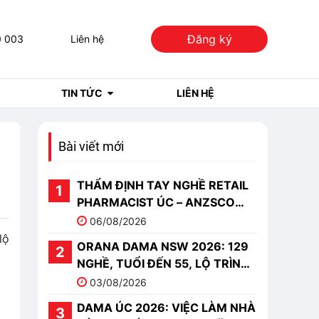
Đăng ký
0 003
Liên hệ
TIN TỨC
LIÊN HỆ
Bài viết mới
THẨM ĐỊNH TAY NGHỀ RETAIL
PHARMACIST ÚC – ANZSCO
251513
06/08/2026
lộ
ORANA DAMA NSW 2026: 129
NGHỀ, TUỔI ĐẾN 55, LỘ TRÌNH
PR
03/08/2026
DAMA ÚC 2026: VIỆC LÀM NHÀ