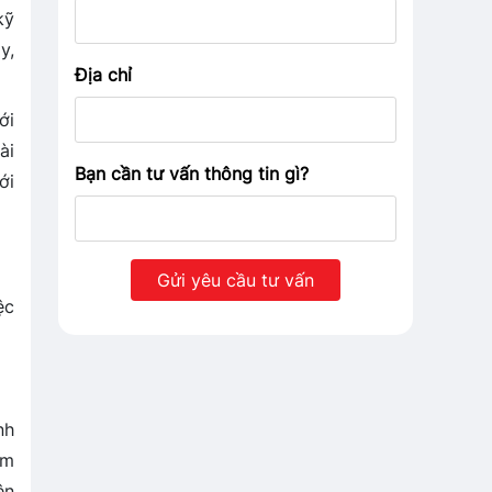
kỹ
y,
Địa chỉ
ới
ài
Bạn cần tư vấn thông tin gì?
ới
ệc
nh
ểm
ên