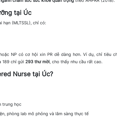
 ngành chăm sóc sức khỏe quan trọng
theo AHPRA (2018).
ưỡng tại Úc
i hạn (MLTSSL), chỉ có:
hoặc NP có cơ hội xin PR dễ dàng hơn. Ví dụ, chỉ tiêu c
sa 189 chỉ gửi
293 thư mời
, cho thấy nhu cầu rất cao.
ered Nurse tại Úc?
h trung học
iện, phòng lab mô phỏng và lâm sàng thực tế