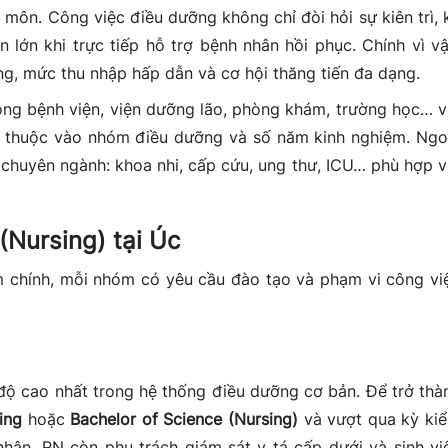
n môn. Công việc điều dưỡng không chỉ đòi hỏi sự kiên trì, 
lớn khi trực tiếp hỗ trợ bệnh nhân hồi phục. Chính vì vậ
g, mức thu nhập hấp dẫn và cơ hội thăng tiến đa dạng.
rong bệnh viện, viện dưỡng lão, phòng khám, trường học… v
phụ thuộc vào nhóm điều dưỡng và số năm kinh nghiệm. Ngo
 chuyên ngành: khoa nhi, cấp cứu, ung thư, ICU… phù hợp v
Nursing) tại Úc
 chính, mỗi nhóm có yêu cầu đào tạo và phạm vi công vi
độ cao nhất trong hệ thống điều dưỡng cơ bản. Để trở thà
ing
hoặc
Bachelor of Science (Nursing)
và vượt qua kỳ ki
hân, RN còn phụ trách giám sát y tá cấp dưới và sinh vi