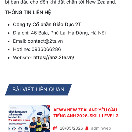
bị ban đầu cho đến khi đặt chân tới New Zealand.
THÔNG TIN LIÊN HỆ
Công ty Cổ phần Giáo Dục 2T
Địa chỉ: 46 Bala, Phú La, Hà Đông, Hà Nội
Email: contact@2ts.vn
Hotline: 0936066286
Website:
https://anz.2te.vn/
BÀI VIẾT LIÊN QUAN
AEWV NEW ZEALAND YÊU CẦU
TIẾNG ANH 2026: SKILL LEVEL 3
CẦN IELTS 4.0 TỪ THÁNG 6/2026
28/05/2026
adminweb