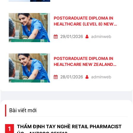
POSTGRADUATE DIPLOMA IN
HEALTHCARE (LEVEL 8) NEW
ZEALAND – HỌC BỔNG 6,000 NZD
| LỘ TRÌNH HỌC – LÀM – Ở LẠI SAU
29/01/2026
adminweb
TỐT NGHIỆP
POSTGRADUATE DIPLOMA IN
HEALTHCARE NEW ZEALAND
(LEVEL 8): HỌC BỔNG 6,000 NZD
& CƠ HỘI ĐỊNH CƯ
28/01/2026
adminweb
Bài viết mới
THẨM ĐỊNH TAY NGHỀ RETAIL PHARMACIST